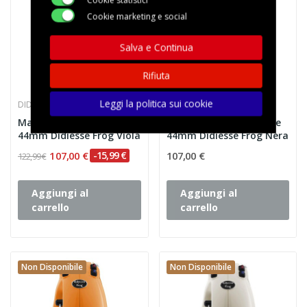
Cookie statistici
Cookie marketing e social
Salva e Continua
Rifiuta
Leggi la politica sui cookie
DIDIESSE
DIDIESSE
Macchina Caffè a Cialde
Macchina Caffè a Cialde
44mm Didiesse Frog Viola
44mm Didiesse Frog Nera
107,00 €
-15,99 €
107,00 €
122,99 €
Aggiungi al
Aggiungi al
carrello
carrello
Non Disponibile
Non Disponibile