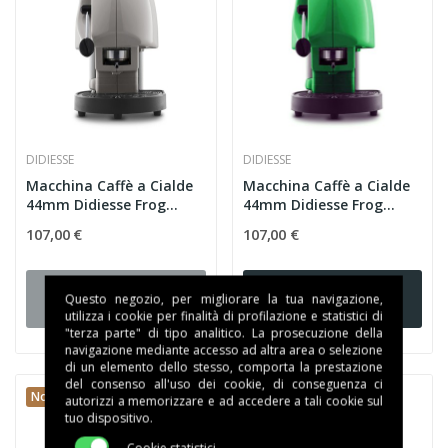
DIDIESSE
DIDIESSE
Macchina Caffè a Cialde
Macchina Caffè a Cialde
44mm Didiesse Frog
44mm Didiesse Frog...
Gesso
107,00 €
107,00 €
Aggiungi al
Aggiungi al
Questo negozio, per migliorare la tua navigazione,
carrello
carrello
utilizza i cookie per finalità di profilazione e statistici di
"terza parte" di tipo analitico. La prosecuzione della
navigazione mediante accesso ad altra area o selezione
di un elemento dello stesso, comporta la prestazione
del consenso all'uso dei cookie, di conseguenza ci
Non Disponibile
Non Disponibile
autorizzi a memorizzare e ad accedere a tali cookie sul
tuo dispositivo.