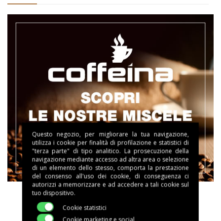
Questo negozio, per migliorare la tua navigazione,
utilizza i cookie per finalità di profilazione e statistici di
"terza parte" di tipo analitico. La prosecuzione della
navigazione mediante accesso ad altra area o selezione
di un elemento dello stesso, comporta la prestazione
del consenso all'uso dei cookie, di conseguenza ci
autorizzi a memorizzare e ad accedere a tali cookie sul
tuo dispositivo.
Cookie statistici
Cookie marketing e social