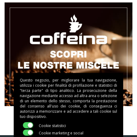
Questo negozio, per migliorare la tua navigazione,
utilizza i cookie per finalità di profilazione e statistici di
"terza parte" di tipo analitico. La prosecuzione della
navigazione mediante accesso ad altra area o selezione
di un elemento dello stesso, comporta la prestazione
del consenso all'uso dei cookie, di conseguenza ci
autorizzi a memorizzare e ad accedere a tali cookie sul
tuo dispositivo.
Cookie statistici
Cookie marketing e social