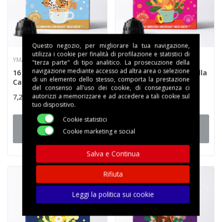
Questo negozio, per migliorare la tua navigazione,
utilizza i cookie per finalità di profilazione e statistici di
YMALA SRL
YMALA SRL
"terza parte" di tipo analitico. La prosecuzione della
navigazione mediante accesso ad altra area o selezione
16 Capsule Ymala
16 Capsule Ymala Te alla
di un elemento dello stesso, comporta la prestazione
Cappuccino Zero -
Pesca - Compatibili...
del consenso all'uso dei cookie, di conseguenza ci
Compatibili...
7,21 €
5,95 €
autorizzi a memorizzare e ad accedere a tali cookie sul
tuo dispositivo.
Cookie statistici
Aggiungi al
Aggiungi al
Cookie marketing e social
carrello
carrello
Salva e Continua
Rifiuta
Non Disponibile
Leggi la politica sui cookie