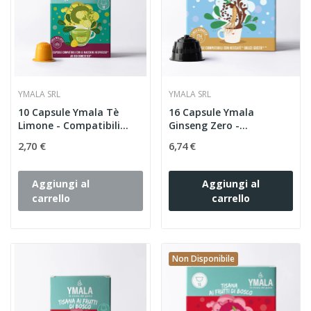
YMALA SRL
YMALA SRL
10 Capsule Ymala Tè
16 Capsule Ymala
Limone - Compatibili
Ginseng Zero -
Nespresso
Compatibili...
2,70 €
6,74 €
Aggiungi al
Aggiungi al
carrello
carrello
Non Disponibile