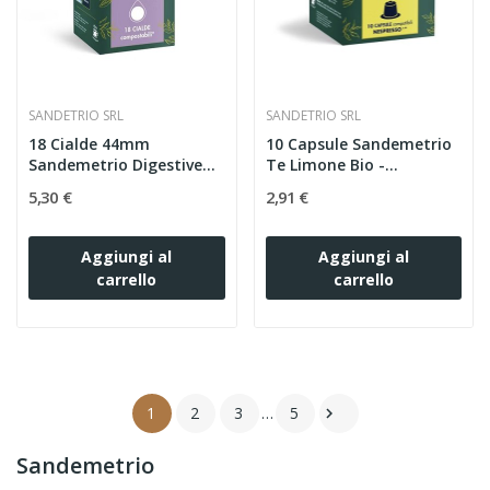
SANDETRIO SRL
SANDETRIO SRL
18 Cialde 44mm
10 Capsule Sandemetrio
Sandemetrio Digestive
Te Limone Bio -...
Bio
5,30 €
2,91 €
Aggiungi al
Aggiungi al
carrello
carrello
1
2
3
…
5

Sandemetrio