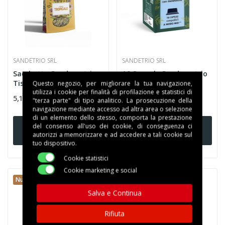
SANDETRIO SRL
SANDETRIO SRL
Sacchetto Sandemetrio
16 Capsule Sandemetrio
Tisana Tropicale 100g
Camomilla con
Questo negozio, per migliorare la tua navigazione,
utilizza i cookie per finalità di profilazione e statistici di
Melatonina...
5,14 €
4,90 €
"terza parte" di tipo analitico. La prosecuzione della
navigazione mediante accesso ad altra area o selezione
di un elemento dello stesso, comporta la prestazione
Aggiungi al
Aggiungi al
del consenso all'uso dei cookie, di conseguenza ci
autorizzi a memorizzare e ad accedere a tali cookie sul
carrello
carrello
tuo dispositivo.
Cookie statistici
Cookie marketing e social
Nuovo
Nuovo
Salva e Continua
Rifiuta