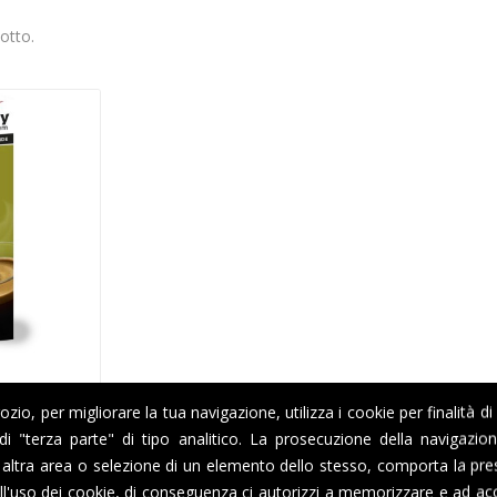
otto.
io, per migliorare la tua navigazione, utilizza i cookie per finalità di
ly System
i di "terza parte" di tipo analitico. La prosecuzione della navigazi
altra area o selezione di un elemento dello stesso, comporta la pre
l'uso dei cookie, di conseguenza ci autorizzi a memorizzare e ad acc