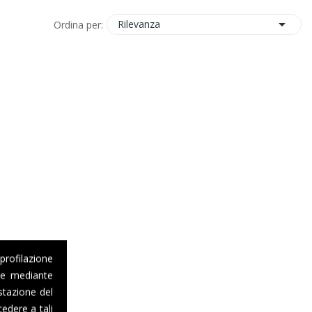

Rilevanza
Ordina per:
 profilazione
one mediante
stazione del
edere a tali