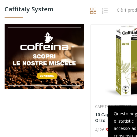
Caffitaly System
C'è 1 prod
CAFFITALY SYSTEM SPA
Questo negoz
10 Capsule Caffita
Orzo
e statistic
accesso ad 
3,30 €
-0,82 €
4,12 €
consenso al