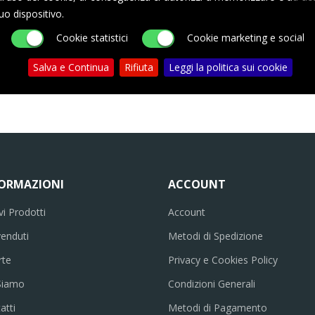
uo dispositivo.
rrello
Cookie statistici
Cookie marketing e social
Salva e Continua
Rifiuta
Leggi la politica sui cookie
FORMAZIONI
ACCOUNT
i Prodotti
Account
venduti
Metodi di Spedizione
rte
Privacy e Cookies Policy
Siamo
Condizioni Generali
atti
Metodi di Pagamento