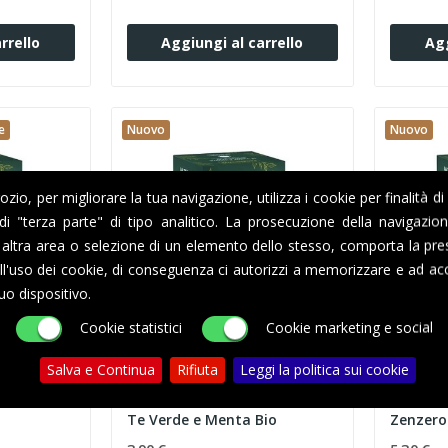
rrello
Aggiungi al carrello
Agg
e
Nuovo
Nuovo
io, per migliorare la tua navigazione, utilizza i cookie per finalità di
i di "terza parte" di tipo analitico. La prosecuzione della navigazi
altra area o selezione di un elemento dello stesso, comporta la pre
l'uso dei cookie, di conseguenza ci autorizzi a memorizzare e ad acc
uo dispositivo.
Cookie statistici
Cookie marketing e social
Salva e Continua
Rifiuta
Leggi la politica sui cookie
SANDETRIO SRL
SANDETRI
ndemetrio
18 Cialde 44mm Sandemetrio
18 Cial
Te Verde e Menta Bio
Zenzero