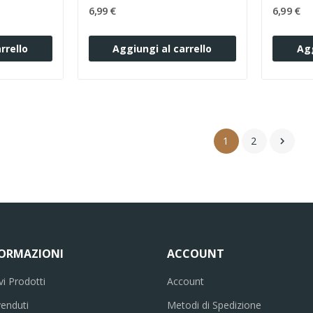
6,99 €
6,99 €
rrello
Aggiungi al carrello
Agg
1
2

FORMAZIONI
ACCOUNT
i Prodotti
Account
venduti
Metodi di Spedizione