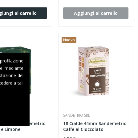
iungi al carrello
Aggiungi al carrello
Nuovo
 profilazione
one mediante
stazione del
edere a tali
O SRL
SANDETRIO SRL
de 44mm Sandemetrio
18 Cialde 44mm Sandemetrio
 e Limone
Caffe al Cioccolato