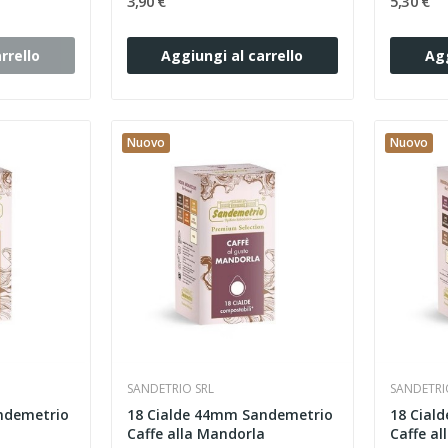
3,90 €
5,30 €
rrello
Aggiungi al carrello
Agg
Nuovo
Nuovo
SANDETRIO SRL
SANDETRI
ndemetrio
18 Cialde 44mm Sandemetrio
18 Cial
Caffe alla Mandorla
Caffe al