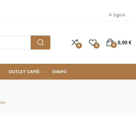
Sign in
0,00 €
0
0
0
OUTLET CAFFÈ
SVAPO
rio