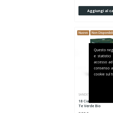
Aggiungi al ca
Nuovo
Non Disponibil
Questo negoz
e statistic
accesso ad 
consenso al
cookie sul t
SANDETRIO SRL
18 Cialde 44mm Sa
Te Verde Bio