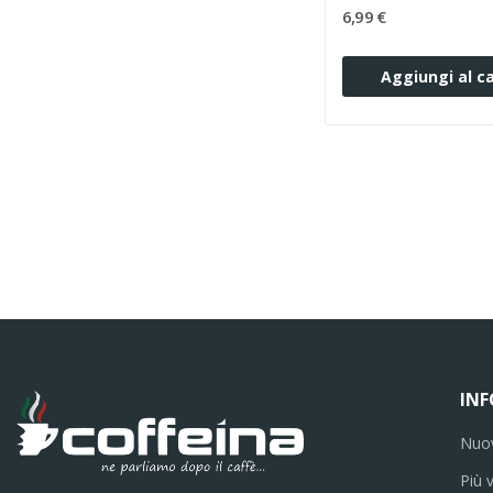
6,99 €
Aggiungi al ca
IN
Nuov
Più 