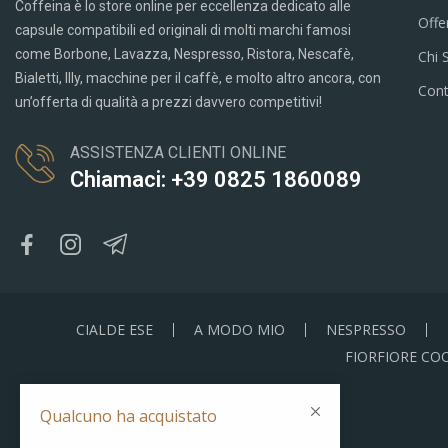
Coffeina è lo store online per eccellenza dedicato alle
Offe
capsule compatibili ed originali di molti marchi famosi
come Borbone, Lavazza, Nespresso, Ristora, Nescafè,
Chi 
Bialetti, Illy, macchine per il caffè, e molto altro ancora, con
Cont
un’offerta di qualità a prezzi davvero competitivi!
ASSISTENZA CLIENTI ONLINE
Chiamaci: +39 0825 1860089
CIALDE ESE
A MODO MIO
NESPRESSO
FIORFIORE CO
Qualcuno ha acquistato