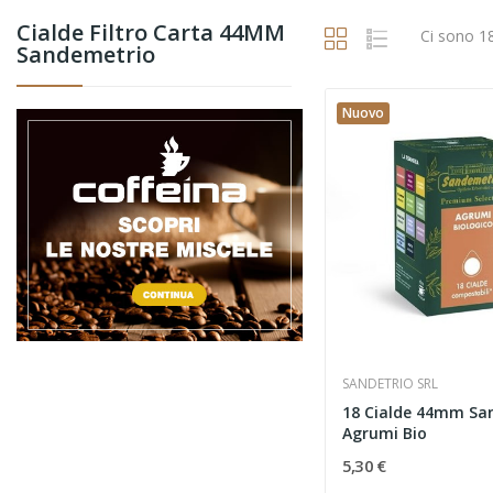
Cialde Filtro Carta 44MM
Ci sono 18
Sandemetrio
Nuovo
SANDETRIO SRL
18 Cialde 44mm Sa
Agrumi Bio
5,30 €