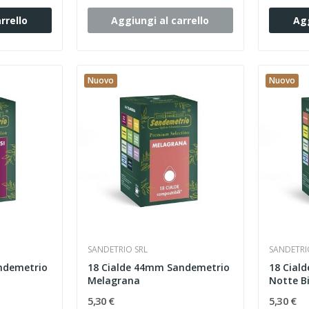
rrello
Aggiungi al carrello
Agg
Nuovo
Nuovo
SANDETRIO SRL
SANDETRI
ndemetrio
18 Cialde 44mm Sandemetrio
18 Cial
Melagrana
Notte B
5,30 €
5,30 €