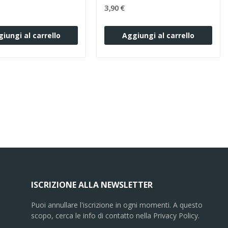
3,90 €
iungi al carrello
Aggiungi al carrello
ISCRIZIONE ALLA NEWSLETTER
Puoi annullare l'iscrizione in ogni momenti. A questo
scopo, cerca le info di contatto nella Privacy Policy.