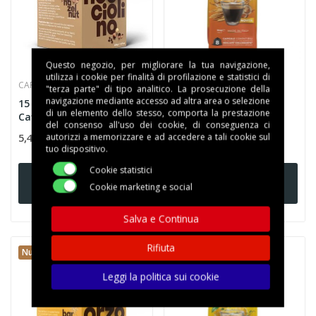
Questo negozio, per migliorare la tua navigazione,
utilizza i cookie per finalità di profilazione e statistici di
CAFFE' MOTTA
CAFFE' MOTTA
"terza parte" di tipo analitico. La prosecuzione della
navigazione mediante accesso ad altra area o selezione
15 Cialde 44mm Motta
MOTTA DOLCE GUSTO
di un elemento dello stesso, comporta la prestazione
Caffè Nocciolino
Orzo 8pz
del consenso all'uso dei cookie, di conseguenza ci
5,42 €
2,89 €
autorizzi a memorizzare e ad accedere a tali cookie sul
tuo dispositivo.
Cookie statistici
Aggiungi al
Aggiungi al
Cookie marketing e social
carrello
carrello
Salva e Continua
Rifiuta
Nuovo
Nuovo
Leggi la politica sui cookie