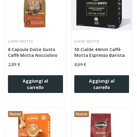
CAFFE' MOTTA
CAFFE' MOTTA
8 Capsule Dolce Gusto
50 Cialde 44mm Caffè
Caffè Motta Nocciolino
Motta Espresso Barista
2,89 €
8,69 €
Aggiungi al
Aggiungi al
carrello
carrello
Nuovo
Nuovo