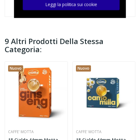
Leggi la politica sui cookie
9 Altri Prodotti Della Stessa
Categoria:
Nuovo
Nuovo
CAFFE' MOTTA
CAFFE' MOTTA
15 Cialde 44mm Motta
15 Cialde 44mm Motta