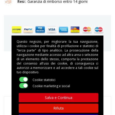
Resi
Garanzia di rimborso entro 14 giorni
Garantiamo acquisti sicuri e protetti
Questo negozio, per migliorare la tua navigazione,
utilizza i cookie per finalità di profilazione e statistici di
"terza parte" di tipo analitico. La prosecuzione della
navigazione mediante accesso ad altra area o selezione
di un elemento dello stesso, comporta la prestazione
del consenso all'uso dei cookie, di conseguenza ci
autorizzi a memorizzare e ad accedere a tali cookie sul
DESCRIZIONE
tuo dispositivo.
Cookie statistici
DETTAGLI DEL PRODOTTO
Cookie marketing e social
Salva e Continua
Rifiuta