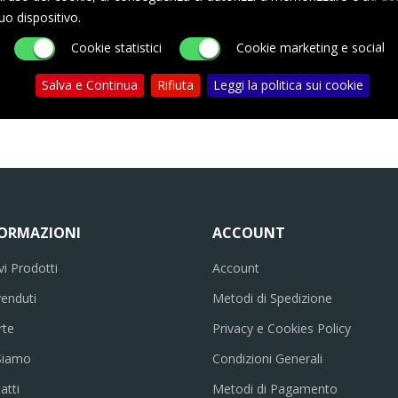
uo dispositivo.
rrello
Aggiungi al carrello
Agg
Cookie statistici
Cookie marketing e social
Salva e Continua
Rifiuta
Leggi la politica sui cookie
FORMAZIONI
ACCOUNT
i Prodotti
Account
venduti
Metodi di Spedizione
rte
Privacy e Cookies Policy
Siamo
Condizioni Generali
atti
Metodi di Pagamento