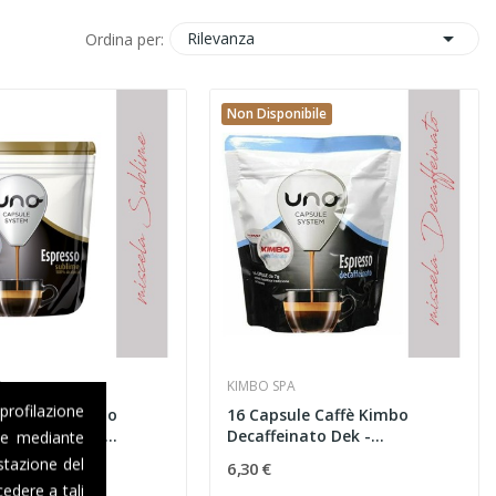

Rilevanza
Ordina per:
Non Disponibile
A
KIMBO SPA
 profilazione
ule Caffè Kimbo
16 Capsule Caffè Kimbo
- Compatibili...
Decaffeinato Dek -...
one mediante
stazione del
6,30 €
edere a tali