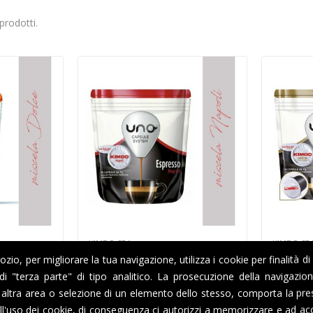
prodotti.
KIMBO SPA
KIMBO SP
io, per migliorare la tua navigazione, utilizza i cookie per finalità di
imbo Dolce
16 Capsule Caffè Kimbo
16 Caps
Napoli - Compatibili Uno...
Sublime 
i di "terza parte" di tipo analitico. La prosecuzione della navigazi
altra area o selezione di un elemento dello stesso, comporta la pre
6,30 €
6,30 €
l'uso dei cookie, di conseguenza ci autorizzi a memorizzare e ad acc