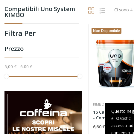
Compatibili Uno System
Ci sono 4 
KIMBO
Filtra Per
Non Disponibile
Prezzo
5,00 € - 6,00 €
KIMBO SPA
Questo negoz
16 Capsule Caffè K
- Compatibili Uno...
e statistic
accesso ad 
6,60 €
consenso al