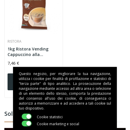
RISTORA
1kg Ristora Vending
Cappuccino alla
Nocciola...
7,46 €
Questo negozio, per migliorare la tua navigazione,
Aggiungi al
utilizza i cookie per finalità di profilazione e statistici di
"terza parte" di tipo analitico. La prosecuzione della
carrello
navigazione mediante accesso ad altra area o selezione
di un elemento dello stesso, comporta la prestazione
del consenso all'uso dei cookie, di conseguenza ci
autorizzi a memorizzare e ad accedere a tali cookie sul
tuo dispositivo.
Solubili Per Distributori Ristora
Cookie statistici
Cookie marketing e social