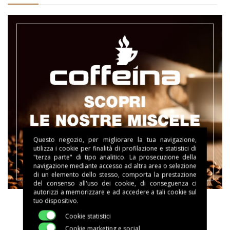
Questo negozio, per migliorare la tua navigazione,
utilizza i cookie per finalità di profilazione e statistici di
"terza parte" di tipo analitico. La prosecuzione della
navigazione mediante accesso ad altra area o selezione
di un elemento dello stesso, comporta la prestazione
del consenso all'uso dei cookie, di conseguenza ci
autorizzi a memorizzare e ad accedere a tali cookie sul
tuo dispositivo.
Cookie statistici
Cookie marketing e social