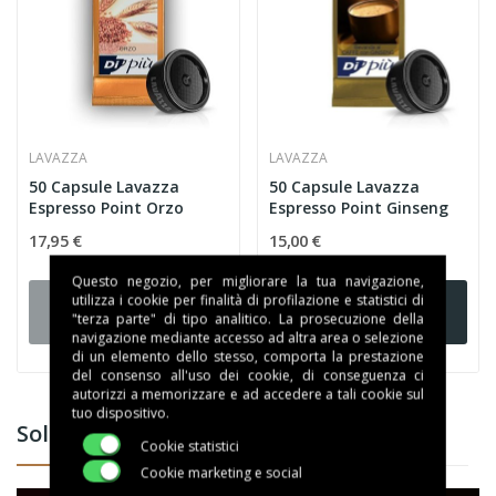
LAVAZZA
LAVAZZA
50 Capsule Lavazza
50 Capsule Lavazza
Espresso Point Orzo
Espresso Point Ginseng
17,95 €
15,00 €
Questo negozio, per migliorare la tua navigazione,
Aggiungi al
Aggiungi al
utilizza i cookie per finalità di profilazione e statistici di
"terza parte" di tipo analitico. La prosecuzione della
carrello
carrello
navigazione mediante accesso ad altra area o selezione
di un elemento dello stesso, comporta la prestazione
del consenso all'uso dei cookie, di conseguenza ci
autorizzi a memorizzare e ad accedere a tali cookie sul
tuo dispositivo.
Solubili Espresso Point
Cookie statistici
Cookie marketing e social