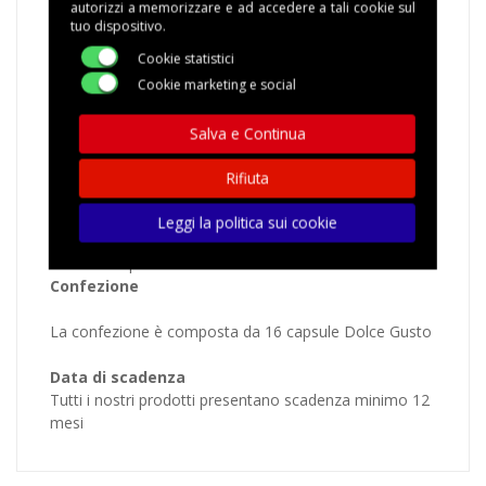
autorizzi a memorizzare e ad accedere a tali cookie sul
tuo dispositivo.
PREPARATO SOLUBILE PER BEVANDA AL GUSTO DI
ORZO
Cookie statistici
Cookie marketing e social
MODO D'USO: UNA CAPSULA PER UNA TAZZA DI
ORZO (100ml) Variare la quantità di acqua a piacere
Salva e Continua
Macchine da caffè compatibili
Rifiuta
Tutte le macchine che utilizzano il sistema dolce gusto
Leggi la politica sui cookie
Krups Nescafè Piccolo Nescafè Melody 3 De’Longhi
Piccolo Krups Oblò
Confezione
La confezione è composta da 16 capsule Dolce Gusto
Data di scadenza
Tutti i nostri prodotti presentano scadenza minimo 12
mesi