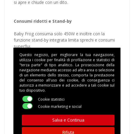
si apre e chiude con un dito.
Consumi ridotti e Stand-by
Baby Frog consuma solo 450W e inoltre con la
funzione stand-by integrata limita sprechi e consumi
superflui.
Questo negozio, per migliorare la tua navigazione,
utilizza i cookie per finalità di profilazione e statistici di
Portacialda asportabile e diffusore brevettato
"terza parte" di tipo analitico. La prosecuzione della
navigazione mediante accesso ad altra area o selezione
di un elemento dello stesso, comporta la prestazione
Grazie al nuovo portacialda asportabile la
del consenso all'uso dei cookie, di conseguenza ci
manutenzione e la
autorizzi a memorizzare e ad accedere a tali cookie sul
pulizia della tua macchina non è mai stata così
tuo dispositivo.
semplice. Inoltre,
Cookie statistici
grazie al diffusore brevettato integrato nel gruppo
Cookie marketing e social
caffè, il tuo
espresso sarà sempre caldo e cremoso sin dalla prima
Salva e Continua
erogazione.
Rifiuta