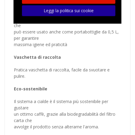
Serbatoio / portabottiglia
Leggi la politica sui cookie
Baby Frog è versatile, grazie ad un serbatoio da 1,5 L
che
può essere usato anche come portabottiglie da 0,5 L,
per garantire
massima igiene ed praticità
Vaschetta di raccolta
Pratica vaschetta di raccolta, facile da svuotare e
pulire.
Eco-sostenibile
Il sistema a cialde è il sistema più sostenibile per
gustare
un ottimo caffè, grazie alla biodegradabilità del filtro
carta che
avvolge il prodotto senza alterarne l'aroma.