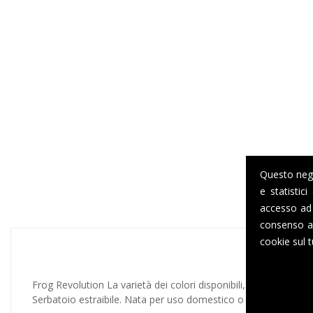
Questo negoz
e statistic
accesso ad 
consenso al
cookie sul t
Frog Revolution La varietà dei colori disponibili, le linee sinuos
Serbatoio estraibile. Nata per uso domestico o per l'ufficio la Fr