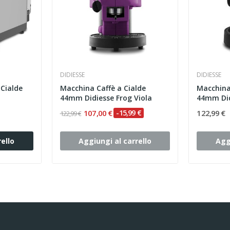
DIDIESSE
DIDIESSE
 Cialde
Macchina Caffè a Cialde
Macchina
44mm Didiesse Frog Viola
44mm Did
107,00 €
-15,99 €
122,99 €
122,99 €
ello
Aggiungi al carrello
Agg