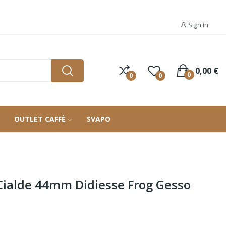
Sign in
0,00 €
0
0
0
OUTLET CAFFÈ
SVAPO
Cialde 44mm Didiesse Frog Gesso