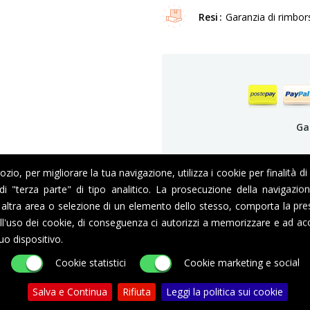
Resi
Garanzia di rimbor
Ga
io, per migliorare la tua navigazione, utilizza i cookie per finalità di
i di "terza parte" di tipo analitico. La prosecuzione della navigazi
DESCRIZIONE
DETTAGLI DEL PRODOTTO
altra area o selezione di un elemento dello stesso, comporta la pre
l'uso dei cookie, di conseguenza ci autorizzi a memorizzare e ad acc
uo dispositivo.
Cookie statistici
Cookie marketing e social
e e la qualità delle singole componenti la rendono un prodotto affidabile 
Salva e Continua
Rifiuta
Leggi la politica sui cookie
og è il risultato di design e praticità.