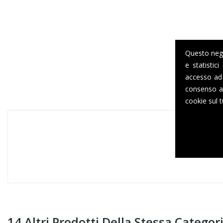
Questo negoz
e statistic
accesso ad 
consenso al
cookie sul t
14 Altri Prodotti Della Stessa Categori