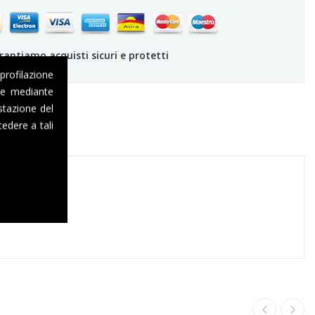
rantiamo acquisti sicuri e protetti
 profilazione
one mediante
stazione del
edere a tali