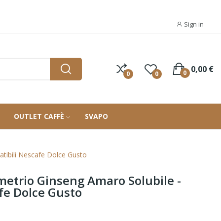
Sign in
0,00 €
0
0
0
OUTLET CAFFÈ
SVAPO
tibili Nescafe Dolce Gusto
etrio Ginseng Amaro Solubile -
fe Dolce Gusto