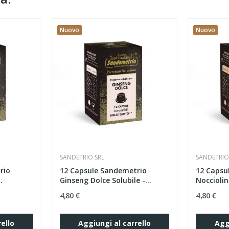
Nuovo
Nuovo
SANDETRIO SRL
SANDETRIO
rio
12 Capsule Sandemetrio
12 Capsu
.
Ginseng Dolce Solubile -...
Nocciolino
4,80 €
4,80 €
ello
Aggiungi al carrello
Agg