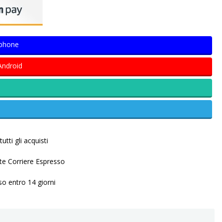
Iphone
Android
utti gli acquisti
ite Corriere Espresso
so entro 14 giorni