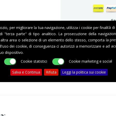
Ga
io, per migliorare la tua navigazione, utilizza i cookie per finalità di
i di "terza parte" di tipo analitico. La prosecuzione della navigazi
altra area o selezione di un elemento dello stesso, comporta la pre
l'uso dei cookie, di conseguenza ci autorizzi a memorizzare e ad acc
DESCRIZIONE
DETTAGLI DEL PRODOTTO
uo dispositivo.
Cookie statistici
Cookie marketing e social
Salva e Continua
Rifiuta
Leggi la politica sui cookie
a: