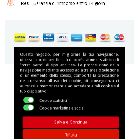
Resi
Garanzia di rimborso entro 14 giorni
Garantiamo acquisti sicuri e protetti
Questo negozio, per migliorare la tua navigazione,
utilizza i cookie per finalità di profilazione e statistici di
"terza parte" di tipo analitico. La prosecuzione della
navigazione mediante accesso ad altra area o selezione
di un elemento dello stesso, comporta la prestazione
del consenso all'uso dei cookie, di conseguenza ci
DESCRIZIONE
autorizzi a memorizzare e ad accedere a tali cookie sul
tuo dispositivo.
DETTAGLI DEL PRODOTTO
Cookie statistici
Cookie marketing e social
Salva e Continua
Rifiuta