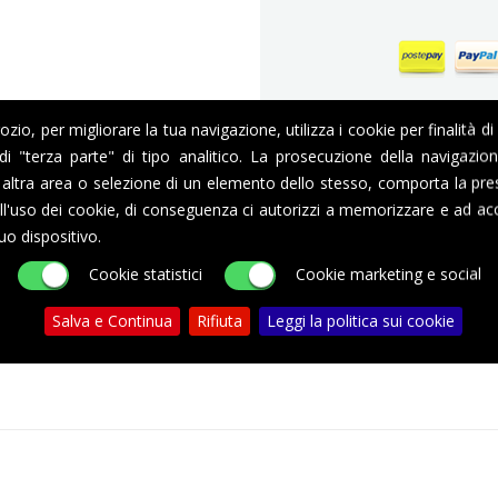
Ga
io, per migliorare la tua navigazione, utilizza i cookie per finalità di
i di "terza parte" di tipo analitico. La prosecuzione della navigazi
altra area o selezione di un elemento dello stesso, comporta la pre
l'uso dei cookie, di conseguenza ci autorizzi a memorizzare e ad acc
DESCRIZIONE
DETTAGLI DEL PRODOTTO
uo dispositivo.
Cookie statistici
Cookie marketing e social
Salva e Continua
Rifiuta
Leggi la politica sui cookie