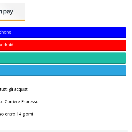
Iphone
Android
utti gli acquisti
ite Corriere Espresso
so entro 14 giorni