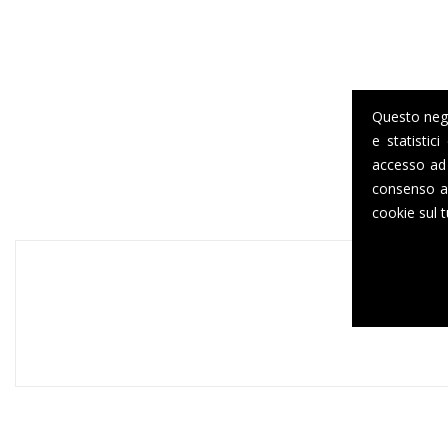
Questo negoz
e statistic
accesso ad 
consenso al
cookie sul t