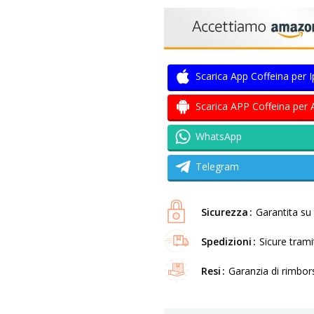
Scarica App Coffeina per 
Scarica APP Coffeina per 
WhatsApp
Telegram
Sicurezza
Garantita su t
Spedizioni
Sicure tram
Resi
Garanzia di rimbor