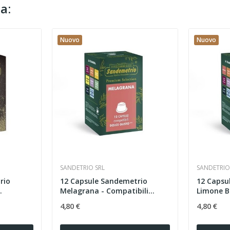
a:
Nuovo
Nuovo
SANDETRIO SRL
SANDETRIO
rio
12 Capsule Sandemetrio
12 Capsu
.
Melagrana - Compatibili...
Limone Bi
4,80 €
4,80 €