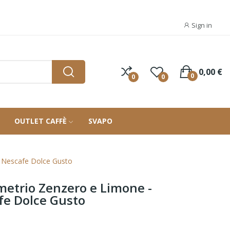
Sign in
0,00 €
0
0
0
OUTLET CAFFÈ
SVAPO
i Nescafe Dolce Gusto
etrio Zenzero e Limone -
fe Dolce Gusto