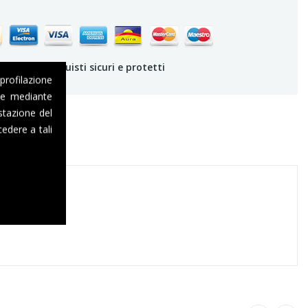
rantiamo acquisti sicuri e protetti
 profilazione
one mediante
stazione del
edere a tali