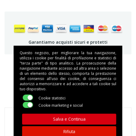
Garantiamo acquisti sicuri e protetti
Questo negozio, per migliorare la tua navigazione,
utilizza i cookie per finalità di profilazione e statistici di
"terza parte" di tipo analitico. La prosecuzione della
navigazione mediante accesso ad altra area o selezione
di un elemento dello stesso, comporta la prestazione
DESCRIZIONE
del consenso all'uso dei cookie, di conseguenza ci
autorizzi a memorizzare e ad accedere a tali cookie sul
tuo dispositivo.
DETTAGLI DEL PRODOTTO
Cookie statistici
Cookie marketing e social
Salva e Continua
18 Cialde Caffè Toraldo Cannella
Rifiuta