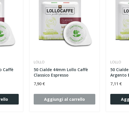
LOLLO
LOLLO
o Caffè
50 Cialde 44mm Lollo Caffè
50 Ciald
Classico Espresso
Argento 
7,90 €
7,11 €
ello
Aggiungi al carrello
Agg