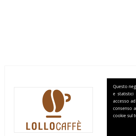
Questo negoz
e statistic
accesso ad 
consenso al
cookie sul t