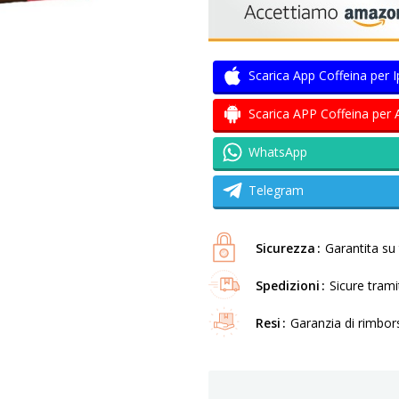
Scarica App Coffeina per 
Scarica APP Coffeina per 
WhatsApp
Telegram
Sicurezza
Garantita su t
Spedizioni
Sicure tram
Resi
Garanzia di rimbor