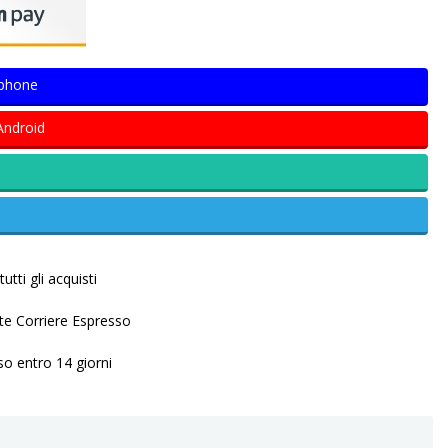
Iphone
Android
utti gli acquisti
ite Corriere Espresso
so entro 14 giorni