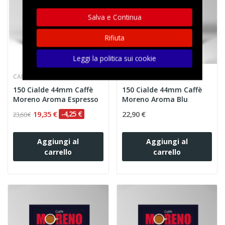
Salva e Continua
Rifiuta
Leggi la politica sui cookie
CAFFE' MORENO SRL
CAFFE' MORENO SRL
150 Cialde 44mm Caffè
150 Cialde 44mm Caffè
Moreno Aroma Espresso
Moreno Aroma Blu
19,35 €
-4,25 €
22,90 €
23,60 €
Aggiungi al
Aggiungi al
carrello
carrello