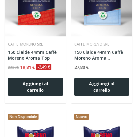
CAFFE' MORENO SRL
CAFFE' MORENO SRL
150 Cialde 44mm Caffè
150 Cialde 44mm Caffè
Moreno Aroma Top
Moreno Aroma
Decaffeinato...
19,81 €
-3,49 €
27,80 €
23,30 €
Aggiungi al
Aggiungi al
carrello
carrello
Non Disponibile
Nuovo