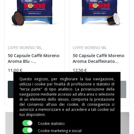
CAFFE' MORENO SRL
CAFFE' MORENO SRL
50 Capsule Caffè Moreno
50 Capsule Caffè Moreno
Aroma Blu -
Aroma Decaffeinato
Compatibili...
Dek...
11,00 €
12,50 €
Questo negozio, per migliorare la tua navigazione,
utilizza i cookie per finalità di profilazione e statistici di
Aggiungi al
Aggiungi al
"terza parte" di tipo analitico. La prosecuzione della
carrello
carrello
navigazione mediante accesso ad altra area o selezione
di un elemento dello stesso, comporta la prestazione
del consenso all'uso dei cookie, di conseguenza ci
autorizzi a memorizzare e ad accedere a tali cookie sul
tuo dispositivo.
Cookie statistici
Cookie marketing e social