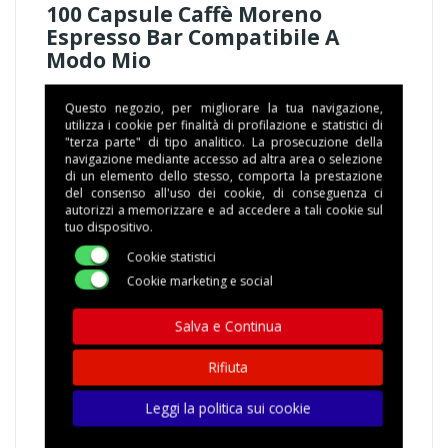
100 Capsule Caffè Moreno
Espresso Bar Compatibile A
Modo Mio
Questo negozio, per migliorare la tua navigazione,
COMPATIBILITA':
MACCHINE CON SISTEMA A Modo
utilizza i cookie per finalità di profilazione e statistici di
"terza parte" di tipo analitico. La prosecuzione della
Mio
navigazione mediante accesso ad altra area o selezione
di un elemento dello stesso, comporta la prestazione
MISCELA
: Miscela di caffè dal gusto forte corposo e
del consenso all'uso dei cookie, di conseguenza ci
dal gusto netto perfetto per una carica di energia.
autorizzi a memorizzare e ad accedere a tali cookie sul
tuo dispositivo.
CONFEZIONE
: 1 SCATOLA CONTENENTE 100
Cookie statistici
CAPSULE CONFEZIONATE SINGOLARMENTE IN
Cookie marketing e social
ATMOSFERA PROTETTA
Salva e Continua
TEMPI DI IMBALLAGGIO
: 1 GIORNO LAVORATIVO,
GLI ORDINI CONFERMATI DOPO LE ORE 13.00
Rifiuta
SARANNO ELABORATI IL GIORNO LAVORATIVO
SUCCESSIVO
Leggi la politica sui cookie
SPEDIZIONE
: CORRIERE ESPRESSO 24/48 il codice di