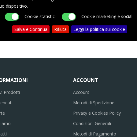
uo dispositivo.
rrello
Aggiungi al carrello
Cookie statistici
Cookie marketing e social
Salva e Continua
Rifiuta
Leggi la politica sui cookie
FORMAZIONI
ACCOUNT
i Prodotti
Account
venduti
Metodi di Spedizione
rte
Privacy e Cookies Policy
Siamo
Condizioni Generali
atti
Metodi di Pagamento