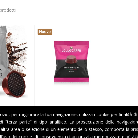
prodotti.
Nuovo
LOLLO
io, per migliorare la tua navigazione, utilizza i cookie per finalità di
Caffè
80 Capsule Lollo Caffè
PassioneSigna Nero...
i di "terza parte" di tipo analitico. La prosecuzione della navigazi
altra area o selezione di un elemento dello stesso, comporta la pre
15,55 €
l'uso dei cookie, di conseguenza ci autorizzi a memorizzare e ad acc