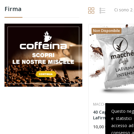
Firma
Ci sono 2 
Non Disponibile
MACCHE'
Questo negoz
40 Capsule Macché 
LaFirma Intenso -...
e statistic
accesso ad 
10,00 €
consenso al