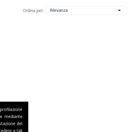

Rilevanza
Ordina per:
 profilazione
one mediante
stazione del
edere a tali