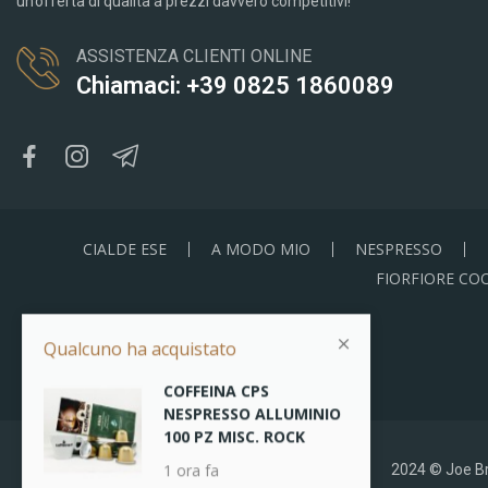
un’offerta di qualità a prezzi davvero competitivi!
ASSISTENZA CLIENTI ONLINE
Chiamaci: +39 0825 1860089
CIALDE ESE
A MODO MIO
NESPRESSO
FIORFIORE CO
Qualcuno ha acquistato
COFFEINA CPS
NESPRESSO ALLUMINIO
100 PZ MISC. ROCK
1 ora fa
2024 © Joe Bre