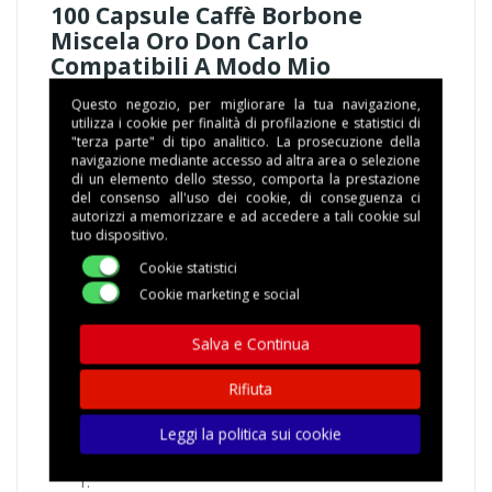
100 Capsule Caffè Borbone
Miscela Oro Don Carlo
Compatibili A Modo Mio
Questo negozio, per migliorare la tua navigazione,
utilizza i cookie per finalità di profilazione e statistici di
La miscela oro di Borbone Don Carlo compatibile
"terza parte" di tipo analitico. La prosecuzione della
Lavazza a modo mio presenta caratteristiche
navigazione mediante accesso ad altra area o selezione
di un elemento dello stesso, comporta la prestazione
uniche. Un caffè dal gusto classico e pieno, una
del consenso all'uso dei cookie, di conseguenza ci
miscela corposa e cremosa tostata in maniera
autorizzi a memorizzare e ad accedere a tali cookie sul
perfetta per offrirti un caffè morbido per i palati più
tuo dispositivo.
esigenti. Il vero caffè Napoletano
Cookie statistici
Borbone miscela oro nasce da una miscela Arabica e
Cookie marketing e social
Robusta realizzata tramite una sapiente tostatura.
Caratteristiche miscela
Salva e Continua
Classico, pieno, cremoso
Rifiuta
Macchine da caffè compatibili
Leggi la politica sui cookie
Caffè Borbone assicura la compatibilità con le seguenti
macchine: