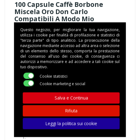
100 Capsule Caffè Borbone
Miscela Oro Don Carlo
Compatibili A Modo Mio
Questo negozio, per migliorare la tua navigazione,
utilizza i cookie per finalità di profilazione e statistici di
La miscela oro di Borbone Don Carlo compatibile
"terza parte" di tipo analitico. La prosecuzione della
Lavazza a modo mio presenta caratteristiche
navigazione mediante accesso ad altra area o selezione
di un elemento dello stesso, comporta la prestazione
uniche. Un caffè dal gusto classico e pieno, una
del consenso all'uso dei cookie, di conseguenza ci
miscela corposa e cremosa tostata in maniera
autorizzi a memorizzare e ad accedere a tali cookie sul
perfetta per offrirti un caffè morbido per i palati più
tuo dispositivo.
esigenti. Il vero caffè Napoletano
Cookie statistici
Borbone miscela oro nasce da una miscela Arabica e
Cookie marketing e social
Robusta realizzata tramite una sapiente tostatura.
Caratteristiche miscela
Salva e Continua
Classico, pieno, cremoso
Rifiuta
Macchine da caffè compatibili
Leggi la politica sui cookie
Caffè Borbone assicura la compatibilità con le seguenti
macchine: