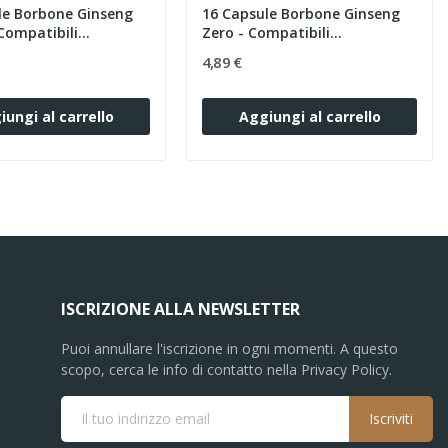
le Borbone Ginseng
16 Capsule Borbone Ginseng
ompatibili...
Zero - Compatibili...
4,89 €
iungi al carrello
Aggiungi al carrello
ISCRIZIONE ALLA NEWSLETTER
Puoi annullare l'iscrizione in ogni momenti. A questo
scopo, cerca le info di contatto nella Privacy Policy.
Iscriviti