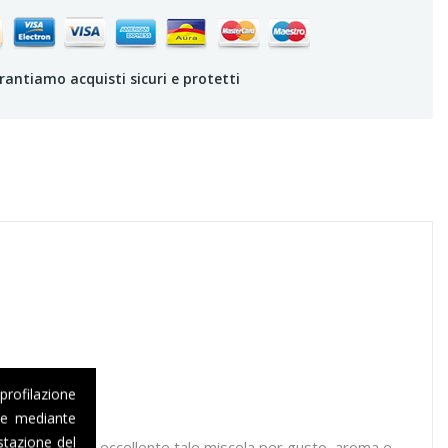
rantiamo acquisti sicuri e protetti
 profilazione
one mediante
stazione del
tazza.A rendere eccellente tale miscela per gusto, aroma e