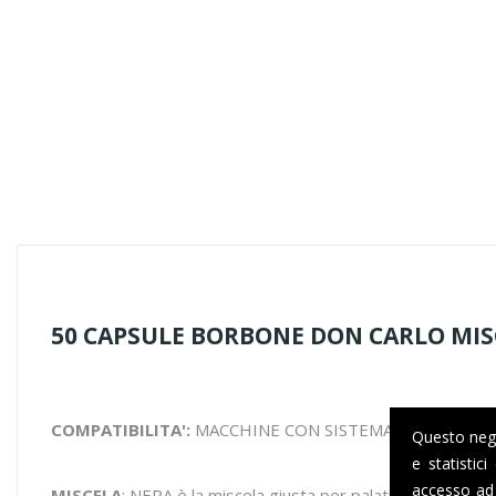
50 CAPSULE BORBONE DON CARLO MIS
COMPATIBILITA':
MACCHINE CON SISTEMA LAVAZZA A
Questo negoz
e statistic
accesso ad 
MISCELA
: NERA è la miscela giusta per palati che preferi