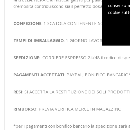
consenso al
cremosità contribuiscono sia il perfetto dosaggio di Robusta
cookie sul t
CONFEZIONE
: 1 SCATOLA CONTENENTE 50 CAPSULE 
TEMPI DI IMBALLAGGIO
: 1 GIORNO LAVORATIVO, GLI
SPEDIZIONE
: CORRIERE ESPRESSO 24/48 il codice di spedi
PAGAMENTI ACCETTATI
: PAYPAL, BONIFICO BANCARIO
RESI
: SI ACCETTA LA RESTITUZIONE DEI SOLI PRODOTT
RIMBORSO
: PREVIA VERIFICA MERCE IN MAGAZZINO
*per i pagamenti con bonifico bancario la spedizione sarà a