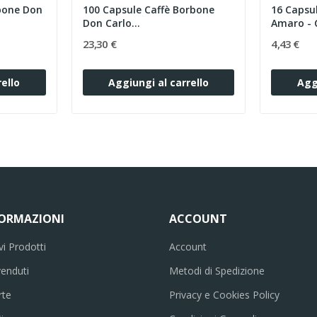
bone Don
100 Capsule Caffè Borbone
16 Capsu
Don Carlo...
Amaro - C
23,30 €
4,43 €
ello
Aggiungi al carrello
Agg
FORMAZIONI
ACCOUNT
i Prodotti
Account
venduti
Metodi di Spedizione
rte
Privacy e Cookies Policy