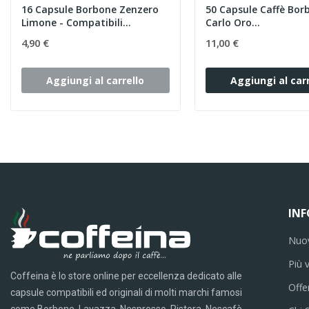
16 Capsule Borbone Zenzero
50 Capsule Caffè Bor
Limone - Compatibili...
Carlo Oro...
4,90 €
11,00 €
Aggiungi al carrello
Aggiungi al carr
IN
Nuov
Più 
Coffeina è lo store online per eccellenza dedicato alle
Offe
capsule compatibili ed originali di molti marchi famosi