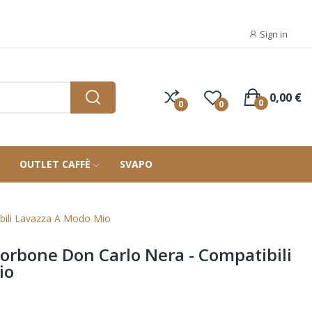
Sign in
0,00 €
0
0
0
OUTLET CAFFÈ
SVAPO
bili Lavazza A Modo Mio
Borbone Don Carlo Nera - Compatibili
io