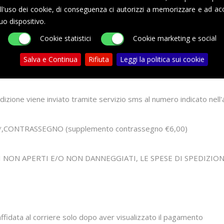
l'uso dei cookie, di conseguenza ci autorizzi a memorizzare e ad acc
 sia il grado di tostatura sia il giusto periodo di stagionatura in
uo dispositivo.
Cookie statistici
Cookie marketing e social
CONFEZIONATE SINGOLARMENTE IN ATMOSFERA PROTETTA
Salva e Continua
Rifiuta
Leggi la politica sui cookie
 ORDINI CONFERMATI DOPO LE ORE 13.00 SARANNO ELABORAT
zione viene inviato tramite servizio sms al numero indicato nell'
*,CONTRASSEGNO (supplemento contrassegno €6,00)
I NON APERTI E/O NON DANNEGGIATI, LE SPESE DI SPEDIZIO
ffidata al corriere solo dopo aver visualizzato il pagamento