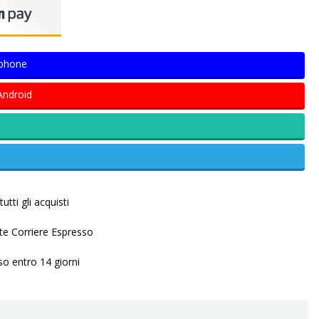
Iphone
Android
utti gli acquisti
ite Corriere Espresso
so entro 14 giorni