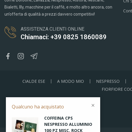
come Borbone, Lavazza, Nespresso, Ristora, Nescafè,
Chi 
Bialetti, Illy, macchine per il caffè, e molto altro ancora, con
Cont
un’offerta di qualità a prezzi davvero competitivi!
ASSISTENZA CLIENTI ONLINE
Chiamaci: +39 0825 1860089
CIALDE ESE
A MODO MIO
NESPRESSO
FIORFIORE CO
Qualcuno ha acquistato
COFFEINA CPS
NESPRESSO ALLUMINIO
100 PZ MISC. ROCK