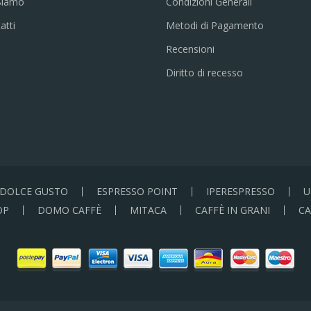
Siamo
Condizioni Generali
atti
Metodi di Pagamento
Recensioni
Diritto di recesso
DOLCE GUSTO
ESPRESSO POINT
IPERESPRESSO
U
OP
DOMO CAFFÈ
MITACA
CAFFÈ IN GRANI
CA