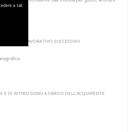
edere a tali
 magazzino.
I IL GIORNO LAVORATIVO SUCCESSIVO
anagrafica
NE E DI RITIRO SONO A CARICO DELL'ACQUIRENTE