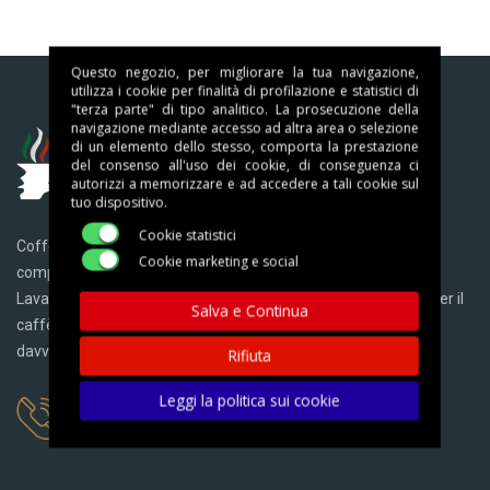
Questo negozio, per migliorare la tua navigazione,
utilizza i cookie per finalità di profilazione e statistici di
"terza parte" di tipo analitico. La prosecuzione della
navigazione mediante accesso ad altra area o selezione
di un elemento dello stesso, comporta la prestazione
del consenso all'uso dei cookie, di conseguenza ci
autorizzi a memorizzare e ad accedere a tali cookie sul
tuo dispositivo.
Cookie statistici
Coffeina è lo store online per eccellenza dedicato alle capsule
Cookie marketing e social
compatibili ed originali di molti marchi famosi come Borbone,
Lavazza, Nespresso, Ristora, Nescafè, Bialetti, Illy, macchine per il
Salva e Continua
caffè, e molto altro ancora, con un’offerta di qualità a prezzi
davvero competitivi!
Rifiuta
Leggi la politica sui cookie
ASSISTENZA CLIENTI ONLINE
Chiamaci: +39 0825 1860089