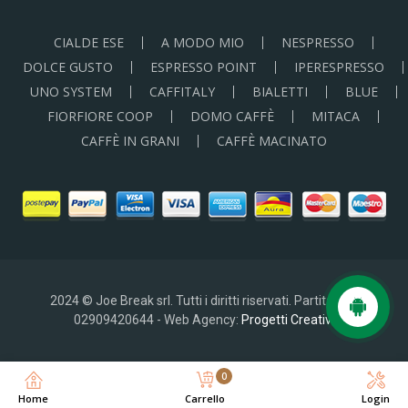
CIALDE ESE
A MODO MIO
NESPRESSO
DOLCE GUSTO
ESPRESSO POINT
IPERESPRESSO
UNO SYSTEM
CAFFITALY
BIALETTI
BLUE
FIORFIORE COOP
DOMO CAFFÈ
MITACA
CAFFÈ IN GRANI
CAFFÈ MACINATO
2024 © Joe Break srl. Tutti i diritti riservati. Partita IVA:
02909420644 - Web Agency:
Progetti Creativi
0
Home
Carrello
Login