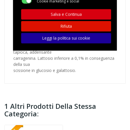
Cookie marketing e social
offrire un
break fresco e veloce
al gusto caffè.
Crema a base di
latte con caffè solubile
Salva e Continua
delattosata
- UHT a lunga conservazione
Rifiuta
Ingredienti:
Leggi la politica sui cookie
Latte
60%, panna 23%, zucchero, caffè solubile 1,2%,
amido modificato di mais, amido modificato di
tapioca, addensante
carragenina. Lattosio inferiore a 0,1% in conseguenza
della sua
scissione in glucosio e galattosio.
1 Altri Prodotti Della Stessa
Categoria: