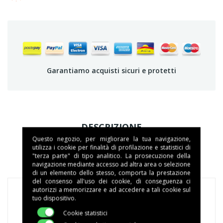
Garantiamo acquisti sicuri e protetti
DESCRIZIONE
Questo negozio, per migliorare la tua navigazione,
utilizza i cookie per finalità di profilazione e statistici di
DETTAGLI DEL PRODOTTO
"terza parte" di tipo analitico. La prosecuzione della
navigazione mediante accesso ad altra area o selezione
di un elemento dello stesso, comporta la prestazione
del consenso all'uso dei cookie, di conseguenza ci
autorizzi a memorizzare e ad accedere a tali cookie sul
tuo dispositivo.
Cookie statistici
Crema Fredda Caffè
è la novità di Caffè Borbone per