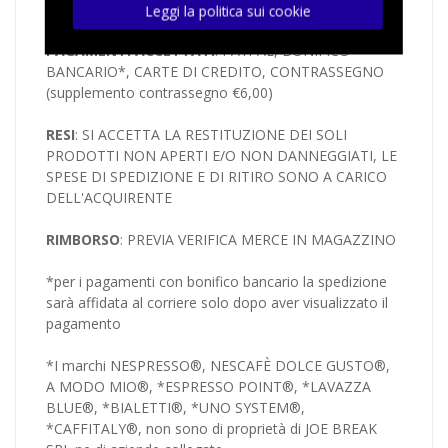
numero indicato in fase di registrazione
Leggi la politica sui cookie
PAGAMENTI ACCETTATI
: PAYPAL, BONIFICO
BANCARIO*, CARTE DI CREDITO, CONTRASSEGNO
(supplemento contrassegno €6,00)
RESI
: SI ACCETTA LA RESTITUZIONE DEI SOLI
PRODOTTI NON APERTI E/O NON DANNEGGIATI, LE
SPESE DI SPEDIZIONE E DI RITIRO SONO A CARICO
DELL'ACQUIRENTE
RIMBORSO
: PREVIA VERIFICA MERCE IN MAGAZZINO
*per i pagamenti con bonifico bancario la spedizione
sarà affidata al corriere solo dopo aver visualizzato il
pagamento
*I marchi NESPRESSO®, NESCAFÈ DOLCE GUSTO®,
A MODO MIO®, *ESPRESSO POINT®, *LAVAZZA
BLUE®, *BIALETTI®, *UNO SYSTEM®,
*CAFFITALY®, non sono di proprietà di JOE BREAK