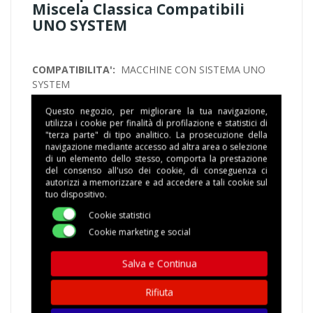
Miscela Classica Compatibili
UNO SYSTEM
COMPATIBILITA':
MACCHINE CON SISTEMA UNO
SYSTEM
Questo negozio, per migliorare la tua navigazione,
MISCELA
: Aroma sublime, corpo deciso e cremosità
utilizza i cookie per finalità di profilazione e statistici di
compatta. Un retrogusto rotondo e cioccolattato.
"terza parte" di tipo analitico. La prosecuzione della
navigazione mediante accesso ad altra area o selezione
CONFEZIONE
: 1 SCATOLA CONTENENTE 100
di un elemento dello stesso, comporta la prestazione
del consenso all'uso dei cookie, di conseguenza ci
CAPSULE CONFEZIONATE SINGOLARMENTE IN
autorizzi a memorizzare e ad accedere a tali cookie sul
ATMOSFERA PROTETTA
tuo dispositivo.
Cookie statistici
TEMPI DI IMBALLAGGIO
: 1 GIORNO LAVORATIVO,
GLI ORDINI CONFERMATI DOPO LE ORE 13.00
Cookie marketing e social
SARANNO ELABORATI IL GIORNO LAVORATIVO
SUCCESSIVO
Salva e Continua
SPEDIZIONE
: CORRIERE ESPRESSO 24/48 il codice di
Rifiuta
spedizione viene inviato tramite servizio sms al