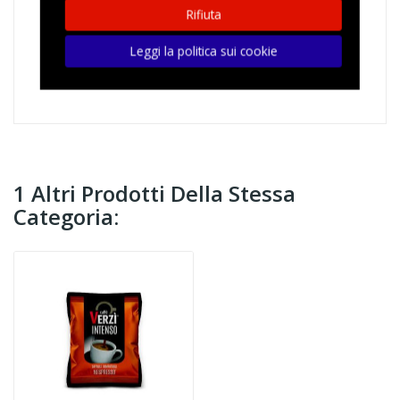
100 CAPSULE VERZI' AROMA INTENSO Compatibili A
Rifiuta
Modo Mio
Un mix di caffè pregiati dal gusto morbido, aroma
Leggi la politica sui cookie
profumato, raffinato, sapore dolce e di ottima
intensità.
1 Altri Prodotti Della Stessa
Categoria: