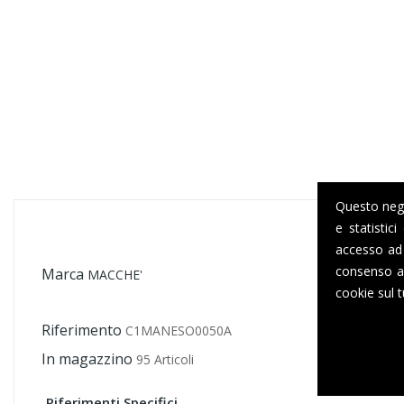
Questo negoz
e statistic
accesso ad 
consenso al
Marca
MACCHE'
cookie sul t
Riferimento
C1MANESO0050A
In magazzino
95 Articoli
Riferimenti Specifici