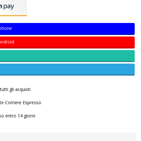
Iphone
Android
utti gli acquisti
ite Corriere Espresso
so entro 14 giorni