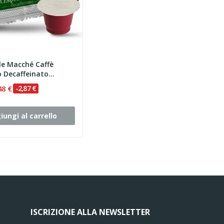
le Macché Caffè
 Decaffeinato...
48 €
-2,87 €
iungi al carrello
ISCRIZIONE ALLA NEWSLETTER