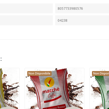
8057733980576
04238
:
Non Disponibile
Non Dispon