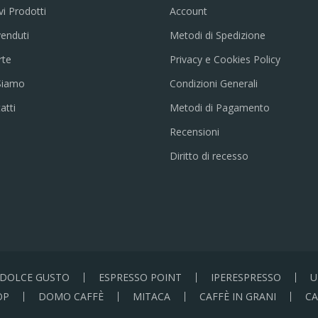
i Prodotti
Account
venduti
Metodi di Spedizione
rte
Privacy e Cookies Policy
Siamo
Condizioni Generali
atti
Metodi di Pagamento
Recensioni
Diritto di recesso
DOLCE GUSTO
ESPRESSO POINT
IPERESPRESSO
U
OP
DOMO CAFFÈ
MITACA
CAFFÈ IN GRANI
CA