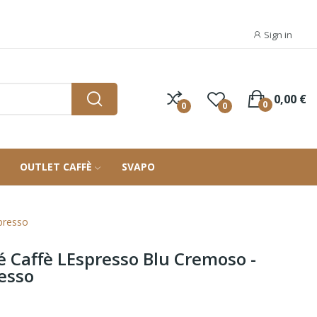
Sign in
0,00 €
0
0
0
OUTLET CAFFÈ
SVAPO
presso
 Caffè LEspresso Blu Cremoso -
esso