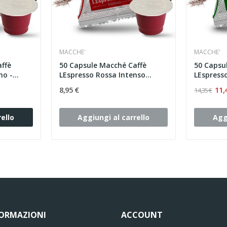
MACCHE'
MACCHE'
ffè
50 Capsule Macché Caffè
50 Capsu
o -...
LEspresso Rossa Intenso...
LEspresso
8,95 €
11,
14,35 €
ello
Aggiungi al carrello
Agg
FORMAZIONI
ACCOUNT