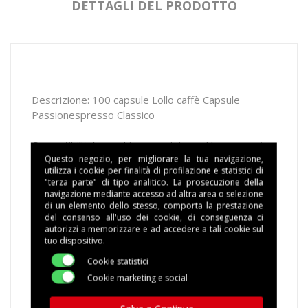
DETTAGLI DEL PRODOTTO
Descrizione: 100 capsule Lollo caffè Capsule
Passionespresso Classico
Compatibilita': macchine con sistema Nespresso*
Questo negozio, per migliorare la tua navigazione,
utilizza i cookie per finalità di profilazione e statistici di
Miscela: ESPRESSO CLASSICO, l
a miscela
"terza parte" di tipo analitico. La prosecuzione della
tradizionale dal gusto morbido e corposo, ideale
navigazione mediante accesso ad altra area o selezione
per ogni momento della giornata.
Una pausa di note
di un elemento dello stesso, comporta la prestazione
del consenso all'uso dei cookie, di conseguenza ci
tostate e rotonde che delizia il palato con la sua
autorizzi a memorizzare e ad accedere a tali cookie sul
crema dai toni mielati e bruniti e con tutto l'aroma
tuo dispositivo.
del caffè di casa appena torrefatto, per dedicarsi
Cookie statistici
una vera e propria pausa relax.
Cookie marketing e social
Confezione: 1 scatola contenente 100 capsule