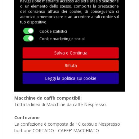
navigazione mediante accesso ad altra area o selezione
10 Capsule BORBONE CORTADO -
di un elemento dello stesso, comporta la prestazione
CAFFE MACCHIATO Compatibili
del consenso all'uso dei cookie, di conseguenza ci
autorizzi a memorizzare e ad accedere a tali cookie sul
Nespresso
tuo dispositivo.
Cookie statistici
Cookie marketing e social
Salva e Continua
10 Capsule Caffè Borbone CORTADO - CAFFE
MACCHIATO Compatibili con macchine domestiche
Rifiuta
Nespresso ®
Leggi la politica sui cookie
Macchine da caffè compatibili
Tutta la linea di Macchine da caffè Nespresso.
Confezione
La confezione è composta da 10 capsule Nespresso
borbone CORTADO - CAFFE' MACCHIATO