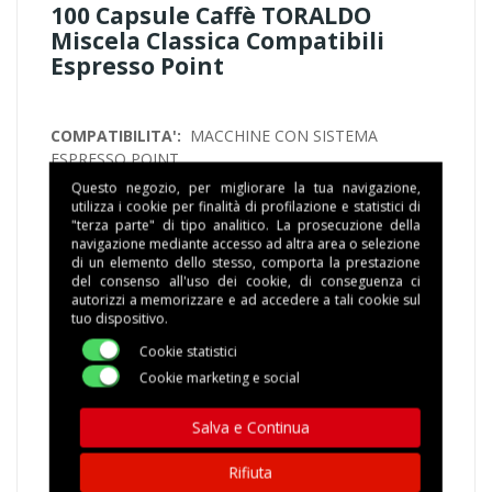
100 Capsule Caffè TORALDO
Miscela Classica Compatibili
Espresso Point
COMPATIBILITA':
MACCHINE CON SISTEMA
ESPRESSO POINT
Questo negozio, per migliorare la tua navigazione,
MISCELA
: Aroma sublime, corpo deciso e cremosità
utilizza i cookie per finalità di profilazione e statistici di
"terza parte" di tipo analitico. La prosecuzione della
compatta. Un retrogusto rotondo e cioccolattato.
navigazione mediante accesso ad altra area o selezione
di un elemento dello stesso, comporta la prestazione
CONFEZIONE
: 1 SCATOLA CONTENENTE 100
del consenso all'uso dei cookie, di conseguenza ci
CAPSULE CONFEZIONATE SINGOLARMENTE IN
autorizzi a memorizzare e ad accedere a tali cookie sul
tuo dispositivo.
ATMOSFERA PROTETTA
Cookie statistici
TEMPI DI IMBALLAGGIO
: 1 GIORNO LAVORATIVO,
Cookie marketing e social
GLI ORDINI CONFERMATI DOPO LE ORE 13.00
SARANNO ELABORATI IL GIORNO LAVORATIVO
Salva e Continua
SUCCESSIVO
Rifiuta
SPEDIZIONE
: CORRIERE ESPRESSO 24/48 il codice di