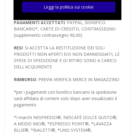
spedizione viene inviato tramite servizio sms al
Leggi la politica sui cookie
numero indicato in fase di registrazione
PAGAMENTI ACCETTATI
: PAYPAL, BONIFICO
BANCARIO*, CARTE DI CREDITO, CONTRASSEGNO
(supplemento contrassegno €6,00)
RESI
: SI ACCETTA LA RESTITUZIONE DEI SOLI
PRODOTTI NON APERTI E/O NON DANNEGGIATI, LE
SPESE DI SPEDIZIONE E DI RITIRO SONO A CARICO
DELL'ACQUIRENTE
RIMBORSO
: PREVIA VERIFICA MERCE IN MAGAZZINO
*per i pagamenti con bonifico bancario la spedizione
sarà affidata al corriere solo dopo aver visualizzato il
pagamento
*I marchi NESPRESSO®, NESCAFÈ DOLCE GUSTO®,
A MODO MIO®, *ESPRESSO POINT®, *LAVAZZA
BLUE®, *BIALETTI®, *UNO SYSTEM®,