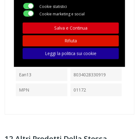
Cookie statistici
Cookie marketing e social
Salva e Continua
Riferimento
BOREPN50
Rifiuta
In magazzino
24 Articoli
Leggi la politica sui cookie
Riferimenti Specifici
Ean13
8034028330919
MPN
01172
12 Altri Prodotti Della Stessa