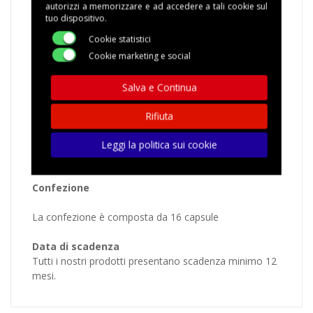
autorizzi a memorizzare e ad accedere a tali cookie sul
tuo dispositivo.
16 Capsule caffè Lollo Passione Dolce compatibili
Cookie statistici
macchine Nescafè Dolce Gusto
Cookie marketing e social
Miscela: ARGENTO
Salva e Continua
Una miscela di caffè dal gusto pieno, forte e cremoso
per un espresso sincero, corposo e tradizionale. Una
Rifiuta
pausa decisa e dalla forte personalità, durante la quale
immergersi nelle intense note tostate e
Leggi la politica sui cookie
nell’inconfondibile crema Lollo Caffè.
Confezione
La confezione è composta da 16 capsule
Data di scadenza
Tutti i nostri prodotti presentano scadenza minimo 12
mesi.