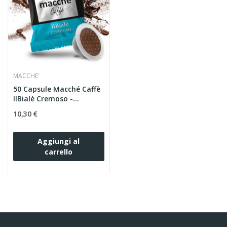
MACCHE'
50 Capsule Macché Caffè
IlBialè Cremoso -...
10,30 €
Aggiungi al
carrello