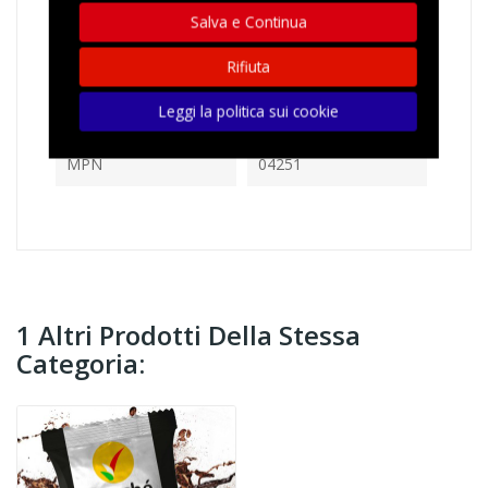
In magazzino
27 Articoli
Salva e Continua
Rifiuta
Riferimenti Specifici
Ean13
8057733982075
Leggi la politica sui cookie
MPN
04251
1 Altri Prodotti Della Stessa
Categoria: