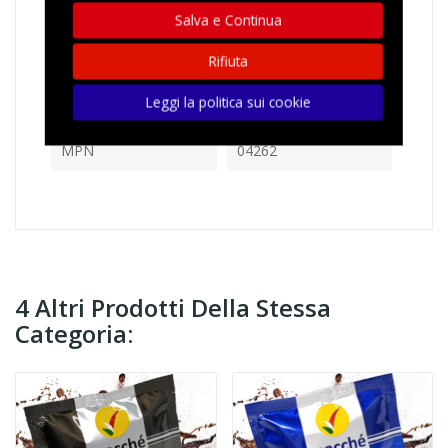
In magazzino
123 Articoli
Salva e Continua
Rifiuta
Riferimenti Specifici
Ean13
8057733981702
Leggi la politica sui cookie
MPN
04262
4 Altri Prodotti Della Stessa
Categoria: