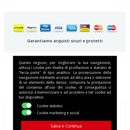
Garantiamo acquisti sicuri e protetti
Questo negozio, per migliorare la tua navigazione,
utilizza i cookie per finalità di profilazione e statistici di
"terza parte" di tipo analitico. La prosecuzione della
DESCRIZIONE
navigazione mediante accesso ad altra area o selezione
di un elemento dello stesso, comporta la prestazione
DETTAGLI DEL PRODOTTO
del consenso all'uso dei cookie, di conseguenza ci
autorizzi a memorizzare e ad accedere a tali cookie sul
tuo dispositivo.
Cookie statistici
Cookie marketing e social
Salva e Continua
1KG Lollo Grani Miscela Dek